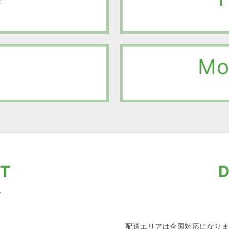
Mo
T
D
て
配送エリアは全国対応になりま