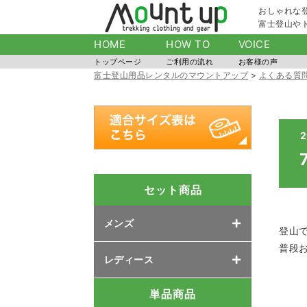
おしゃれな
富士登山や
HOME
HOW TO
VOICE
トップページ
ご利用の流れ
お客様の声
富士登山用品レンタルのマウントアップ
>
よくある質
2
セット商品
メンズ
登山
普段お
レディース
単品商品