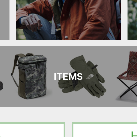
ITEMS
e